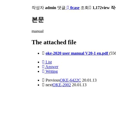
작성자
admin
댓글
0case
조회
1,172view
작
본문
manual
The attached file
oke-2020 user manual V20-1 en.pdf
(55
List
Answer
Writing
Previous
OKE-6422C
20.01.13
next
OKE-2002
20.01.13